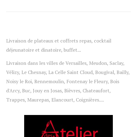
Livraison de plateaux et coffrets repas, cocktail
déjeunatoire et dinatoire, buffet...
Livraison dans les villes de Versailles, Meudon, Saclay,
Vélizy, Le Chesnay, La Celle Saint Cloud, Bougival, Bailly,
Noisy le Roi, Rennemoulin, Fontenay le Fleury, Bois
d'Arcy, Buc, Jouy en Josas, Bièvres, Chateaufort,
Trappes, Maurepas, Elancourt, Coignières....