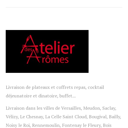
Livraison de plateaux et coffrets repas, cocktail
déjeunatoire et dinatoire, buffet...
Livraison dans les villes de Versailles, Meudon, Saclay,
Vélizy, Le Chesnay, La Celle Saint Cloud, Bougival, Bailly,
Noisy le Roi, Rennemoulin, Fontenay le Fleury, Bois